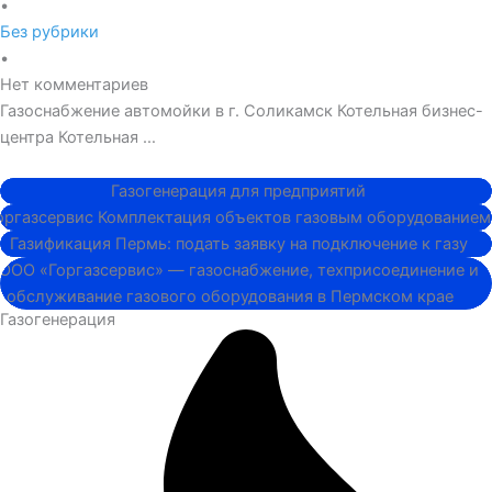
•
Без рубрики
•
Нет комментариев
Газоснабжение автомойки в г. Соликамск Котельная бизнес-
центра Котельная …
Котельная...
Газоснабжение..
Котельная..
Котельная...
Котельная..
Газогенерация
Газоснабжение..