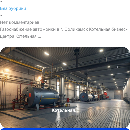
•
Без рубрики
•
Нет комментариев
Газоснабжение автомойки в г. Соликамск Котельная бизнес-
центра Котельная …
Котельная...