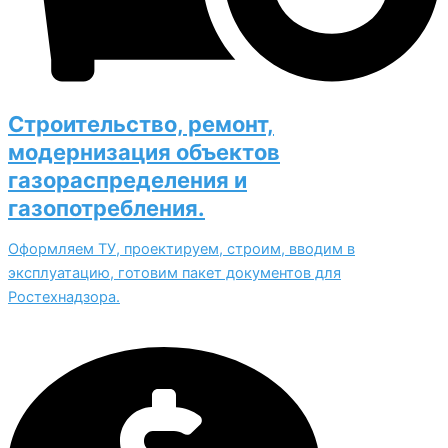
Строительство, ремонт,
модернизация объектов
газораспределения и
газопотребления.
Оформляем ТУ, проектируем, строим, вводим в
эксплуатацию, готовим пакет документов для
Ростехнадзора.