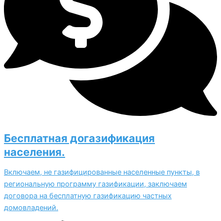
Бесплатная догазификация
населения.
Включаем, не газифицированные населенные пункты, в
региональную программу газификации, заключаем
договора на бесплатную газификацию частных
домовладений.