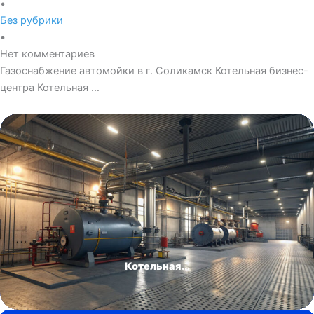
•
Без рубрики
•
Нет комментариев
Газоснабжение автомойки в г. Соликамск Котельная бизнес-
центра Котельная …
Котельная...