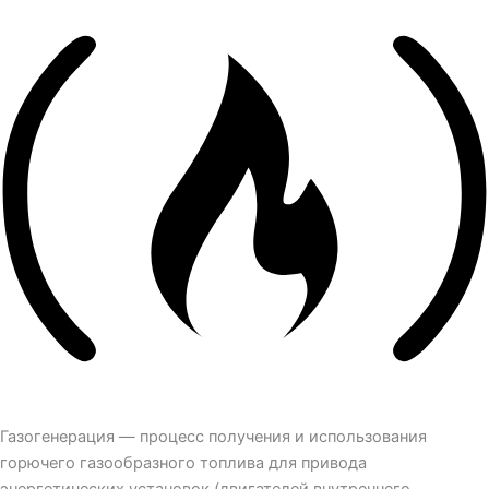
Газогенерация — процесс получения и использования
горючего газообразного топлива для привода