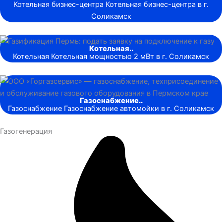
Котельная бизнес-центра Котельная бизнес-центра в г.
Соликамск
Котельная..
Котельная Котельная мощностью 2 мВт в г. Соликамск
Газоснабжение..
Газоснабжение Газоснабжение автомойки в г. Соликамск
Газогенерация