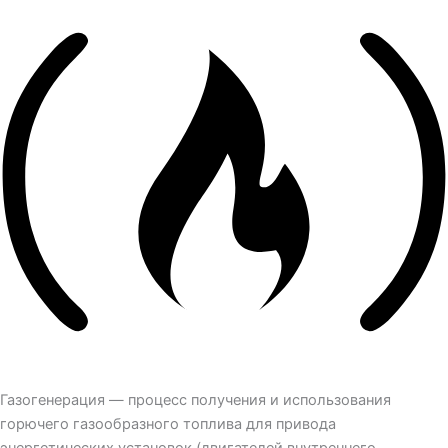
Газогенерация — процесс получения и использования
горючего газообразного топлива для привода