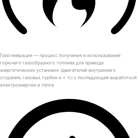
Газогенерация — процесс получения и использования
горючего газообразного топлива для привода
энергетических установок (двигателей внутреннего
сгорания, газовых турбин и т. п.) с последующей выработкой
электроэнергии и тепла