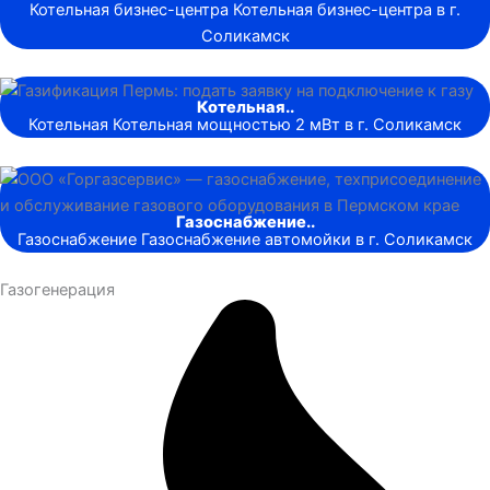
Котельная бизнес-центра Котельная бизнес-центра в г.
Соликамск
Котельная..
Котельная Котельная мощностью 2 мВт в г. Соликамск
Газоснабжение..
Газоснабжение Газоснабжение автомойки в г. Соликамск
Газогенерация