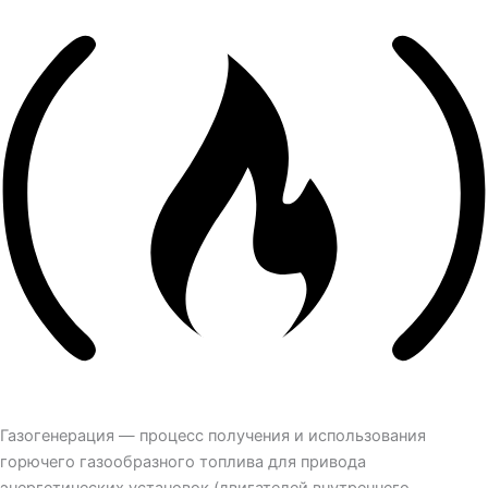
Газогенерация — процесс получения и использования
горючего газообразного топлива для привода